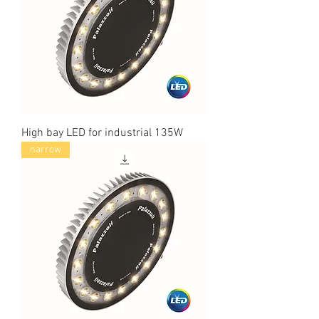
High bay LED for industrial 135W
narrow