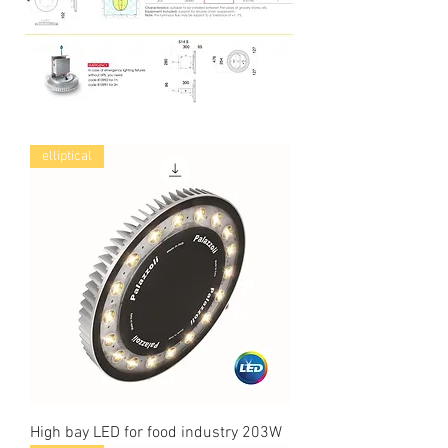
elliptical
High bay LED for food industry 203W