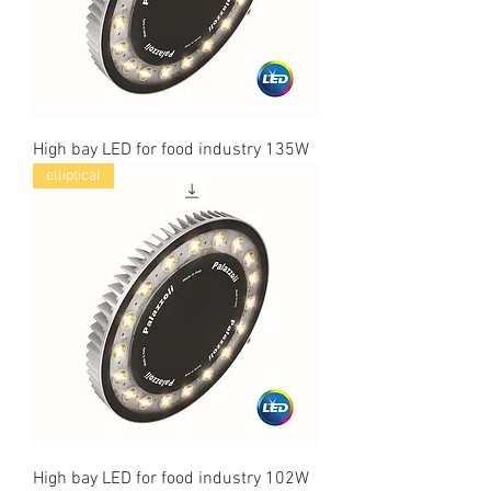
High bay LED for food industry 135W
elliptical
High bay LED for food industry 102W