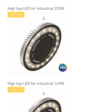
High bay LED for industrial 203W
narrow
High bay LED for industrial 169W
narrow