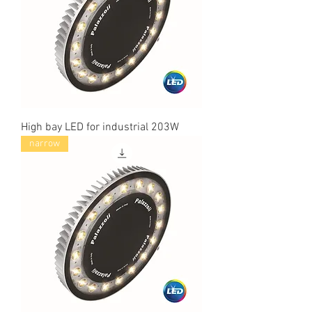
High bay LED for industrial 203W
narrow