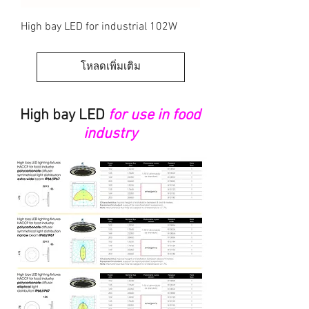
High bay LED for industrial 102W
โหลดเพิ่มเติม
High bay LED
for use in food
industry