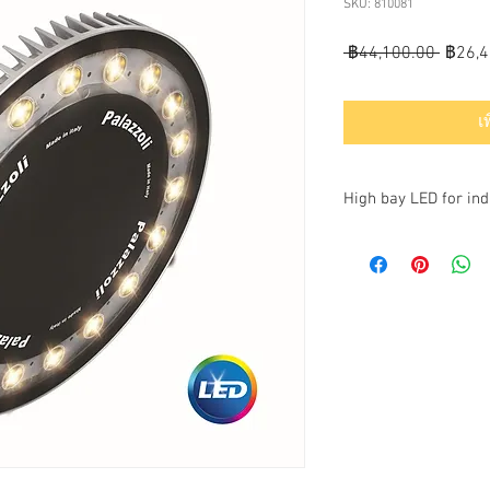
SKU: 810081
ราคา
 ฿44,100.00 
฿26,4
ปกติ
เ
High bay LED for in
PRODUCT SPECIFICAT
Body material:
Aluminium alloy
Surface treatment:
Passivation with fluor
Diffuser material:
Extraclear tempered g
Protection rating (IP a