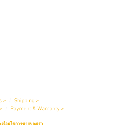
oxic polyester
(IK rating as per IEC/EN 62262):
 Service
Us >
/
Shipping >
>
/
Payment & Warranty >
เงื่อนไขการขายของเรา