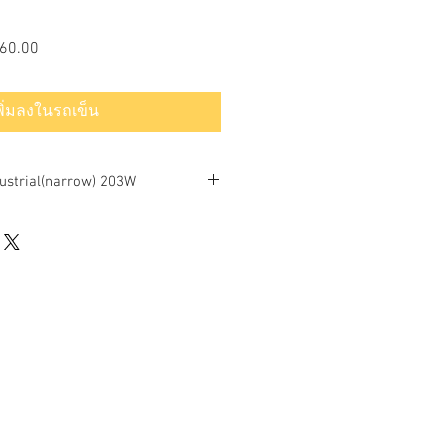
ราคา
60.00
ขาย
ลด
พิ่มลงในรถเข็น
dustrial(narrow) 203W
IONS
o-zirconium
lass or polycarbonate
s per IEC/EN 60529):