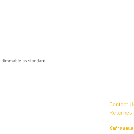
IP66/IP67
Painting:
Hot polymerized non-t
Colour:
RAL 7011
Resistance to impacts 
IK08
 V dimmable as standard
Weight:
9,5 Kg max
LED device efficiency:
Customer
106 lm/W
Contact 
Colour temperature:
Sai Mai,
Bangkok 10220
Returnes
4000 K
CRI:
งเทพมหานคร
ข้อกำหนดและ
10220
≥80