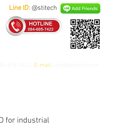
Line ID:
@stitech
84-695-7422
E-mail:
info@stitech.co.th
 for industrial