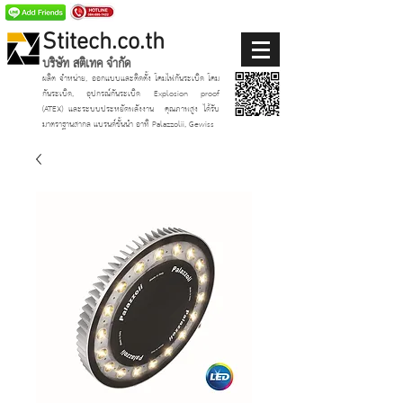
Stitech.co.th
บริษัท สติเทค จำกัด
ผลิต จำหน่าย, ออกแบบและติดตั้ง โคมไฟกันระเบิด โคม
กันระเบิด, อุปกรณ์กันระเบิด Explosion proof
(ATEX)
และระบบประหยัดพลังงาน
คุณภาพสูง ได้รับ
มาตราฐานสากล แบรนด์ชั้นนำ อาทิ Palazzolii, Gewiss