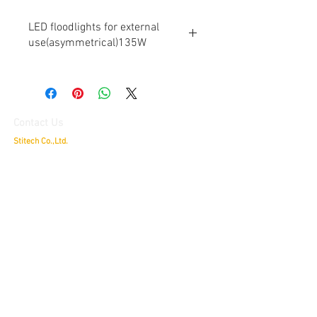
LED floodlights for external
use(asymmetrical)135W
PRODUCT SPECIFICATIONS
Body material:
Aluminium alloy
Contact Us
Surface treatment:
Stitech Co.,Ltd.
Passivation with fluoro-zirconium
79/30 Delight @ Scene, Chatuchot Road.,
Ao Ngoen, Sai
Mai,
Bangkok 10220
Diffuser material:
Extraclear tempered glass or
บริษัท สติเทค จำกัด
polycarbonate
ดีไลท์ แอทซีน ถนนจตุโชติ แขวงออเงิน
เขตสายไหม
กรุงเทพมหานคร
79/30
10220
Protection rating (IP as per IEC/EN
Tel:
084-695-7422
,
Fax:
02-539-4655
60529):
Hotline:
084-695-7422
,
080-556-5553
IP66/IP67
E-mail:
info@stitech.co.th
LINE ID:
@stitech
Painting:
Customer Service
Hot polymerized non-toxic polyester