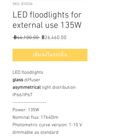
SKU: 810226
LED floodlights for
external use 135W
ราคา
ราคา
 ฿44,100.00 
฿26,460.00
ปกติ
ขาย
ลด
เพิ่มลงในรถเข็น
LED floodlights
glass
diffuser
asymmetrical
light distribution
IP66/IP67
------------------
Power: 135W
Nominal flux: 17640lm
Photometric curve version: 1-10 V
dimmable as standard