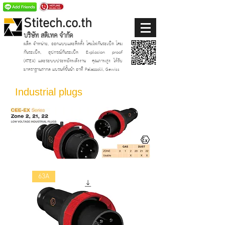
Stitech.co.th
บริษัท สติเทค จำกัด
ผลิต จำหน่าย, ออกแบบและติดตั้ง โคมไฟกันระเบิด โคม
กันระเบิด, อุปกรณ์กันระเบิด Explosion proof
(ATEX)
และระบบประหยัดพลังงาน
คุณภาพสูง ได้รับ
มาตราฐานสากล แบรนด์ชั้นนำ อาทิ Palazzolii, Gewiss
Industrial plugs
63A