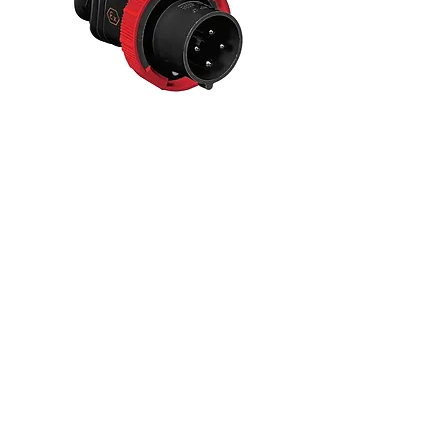
16A 400V 6h 3P+G
16A
16A 230V 6h 2P+G
Contact Us