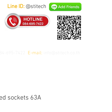
Line ID:
@stitech
84-695-7422
E-mail:
info@stitech.co.th
ed sockets 63A