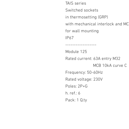
TAIS series
Switched sockets
in thermosetting (GRP)
with mechanical interlock and MC
for wall mounting
IP67
------------------
Module 125
Rated current: 63A entry M32
MCB 10kA curve C
Frequency: 50-60Hz
Rated voltage: 230V
Poles: 2P+G
h. ref.: 6
Pack: 1 Q.ty