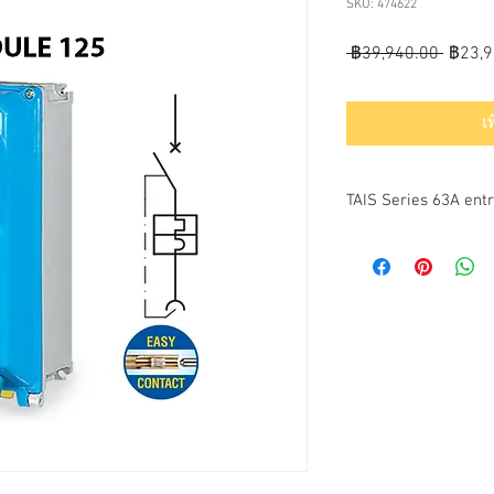
SKU: 474622
ราคา
 ฿39,940.00 
฿23,9
ปกติ
เ
TAIS Series 63A ent
PRODUCT SPECIFICAT
Body material:
Thermosetting (GRP)
Protection rating (IP a
IP66/IP67 (Module 95) 
Colour:
RAL5015 (cover)
RAL7042 (base)