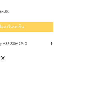
ราคา
64.00
ขาย
ลด
พิ่มลงในรถเข็น
ry M32 230V 2P+G
IONS
s per IEC/EN 60529):
IP67 (Module 125-250)