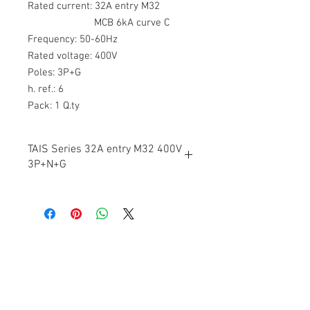
Rated current: 32A entry M32
MCB 6kA curve C
Frequency: 50-60Hz
Rated voltage: 400V
Poles: 3P+G
h. ref.: 6
Pack: 1 Q.ty
TAIS Series 32A entry M32 400V
3P+N+G
PRODUCT SPECIFICATIONS
Body material:
Thermosetting (GRP)
Contact Us
Protection rating (IP as per IEC/EN
Stitech Co.,Ltd.
60529):
79/30 Delight @ Scene, Chatuchot Road.,
Ao Ngoen, Sai
IP66/IP67 (Module 95) IP67 (Module 125-
Mai,
Bangkok 10220
250)
บริษัท สติเทค จำกัด