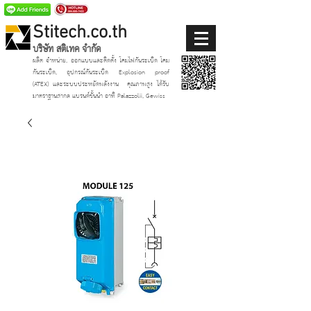
Stitech.co.th
บริษัท สติเทค จำกัด
ผลิต จำหน่าย, ออกแบบและติดตั้ง โคมไฟกันระเบิด โคม
กันระเบิด, อุปกรณ์กันระเบิด Explosion proof
(ATEX)
และระบบประหยัดพลังงาน
คุณภาพสูง ได้รับ
มาตราฐานสากล แบรนด์ชั้นนำ อาทิ Palazzolii, Gewiss