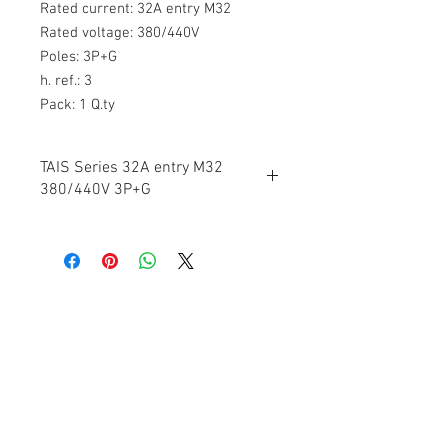
Rated current: 32A entry M32
Rated voltage: 380/440V
Poles: 3P+G
h. ref.: 3
Pack: 1 Q.ty
TAIS Series 32A entry M32
380/440V 3P+G
PRODUCT SPECIFICATIONS
Body material:
Thermosetting (GRP)
Contact Us
Protection rating (IP as per IEC/EN
Stitech Co.,Ltd.
60529):
79/30 Delight @ Scene, Chatuchot Road.,
Ao Ngoen, Sai
IP66/IP67 (Module 95) IP67 (Module 125-
Mai,
Bangkok 10220
250)
บริษัท สติเทค จำกัด
Colour:
ดีไลท์ แอทซีน ถนนจตุโชติ แขวงออเงิน
เขตสายไหม
กรุงเทพมหานคร
79/30
RAL5015 (cover)
10220