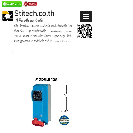
Stitech.co.th
บริษัท สติเทค จำกัด
ผลิต จำหน่าย, ออกแบบและติดตั้ง โคมไฟกันระเบิด โคม
กันระเบิด, อุปกรณ์กันระเบิด Explosion proof
(ATEX)
และระบบประหยัดพลังงาน
คุณภาพสูง ได้รับ
มาตราฐานสากล แบรนด์ชั้นนำ อาทิ Palazzolii, Gewiss