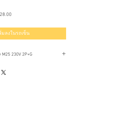
ราคา
28.00
ขาย
ลด
พิ่มลงในรถเข็น
ry M25 230V 2P+G
IONS
s per IEC/EN 60529):
IP67 (Module 125-250)