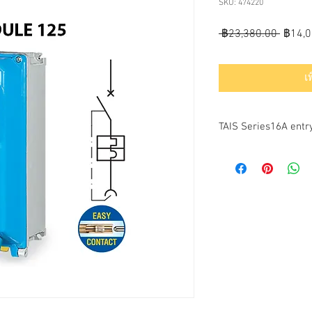
SKU: 474220
ราคา
 ฿23,380.00 
฿14,0
ปกติ
เ
TAIS Series16A ent
PRODUCT SPECIFICAT
Body material:
Thermosetting (GRP)
Protection rating (IP a
IP66/IP67 (Module 95) 
Colour:
RAL5015 (cover)
RAL7042 (base)