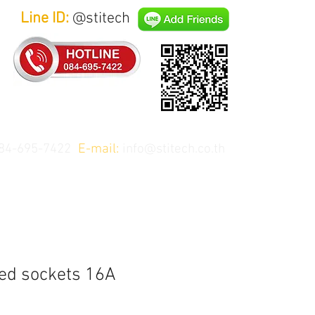
Line ID:
@stitech
84-695-7422
E-mail:
info@stitech.co.th
ed sockets 16A