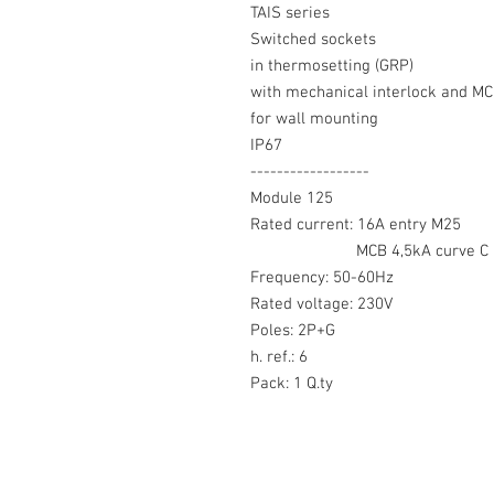
TAIS series
Switched sockets
in thermosetting (GRP)
with mechanical interlock and MC
for wall mounting
IP67
------------------
Module 125
Rated current: 16A entry M25
MCB 4,5kA curve C
Frequency: 50-60Hz
Rated voltage: 230V
Poles: 2P+G
h. ref.: 6
Pack: 1 Q.ty