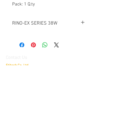
Pack: 1 Q.ty
RINO-EX SERIES 38W
PRODUCT SPECIFICATIONS
Conformity to standards:
Directive 2014/35/EU EN 60598-1:2015
EN 60598-2-1:1997
Contact Us
EN 62471:2008
Stitech Co.,Ltd.
EN 60598-2-22:2014
79/30 Delight @ Scene, Chatuchot Road.,
Ao Ngoen, Sai
Mai,
Bangkok 10220
Directive 2014/30/EU EN 62493:2015
บริษัท สติเทค จำกัด
Directive 2011/65/EU
ดีไลท์ แอทซีน ถนนจตุโชติ แขวงออเงิน
เขตสายไหม
กรุงเทพมหานคร
79/30
10220
Directive 2014/34/EU
Tel:
084-695-7422
,
Fax:
02-539-4655
EN 60079-0:2012+A11:2013 EN 60079-
Hotline:
084-695-7422
,
080-556-5553
15:2010
E-mail:
info@stitech.co.th
EN 60079-31:2014
LINE ID:
@stitech