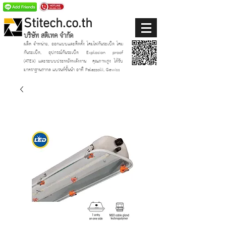
Stitech.co.th
บริษัท สติเทค จำกัด
ผลิต จำหน่าย, ออกแบบและติดตั้ง โคมไฟกันระเบิด โคม
กันระเบิด, อุปกรณ์กันระเบิด Explosion proof
(ATEX)
และระบบประหยัดพลังงาน
คุณภาพสูง ได้รับ
มาตราฐานสากล แบรนด์ชั้นนำ อาทิ Palazzolii, Gewiss