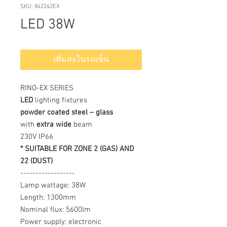
SKU: 842242EX
LED 38W
เพิ่มลงในรถเข็น
RINO-EX SERIES
LED
lighting fixtures
powder coated steel – glass
with
extra wide
beam
230V IP66
* SUITABLE FOR ZONE 2 (GAS) AND
22 (DUST)
------------------
Lamp wattage: 38W
Length: 1300mm
Nominal flux: 5600lm
Power supply: electronic