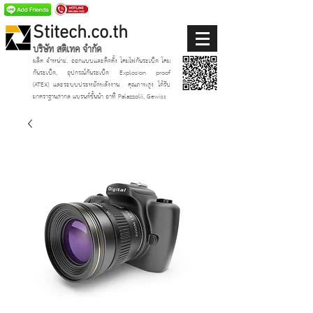
Stitech.co.th
บริษัท สติเทค จำกัด
ผลิต จำหน่าย, ออกแบบและติดตั้ง โคมไฟกันระเบิด โคม
กันระเบิด, อุปกรณ์กันระเบิด Explosion proof
(ATEX)
และระบบประหยัดพลังงาน
คุณภาพสูง ได้รับ
มาตราฐานสากล แบรนด์ชั้นนำ อาทิ Palazzolii, Gewiss