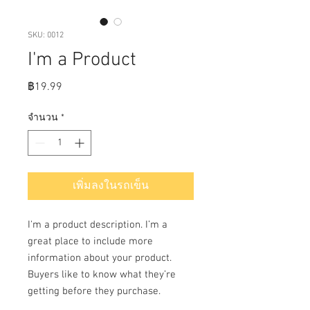
SKU: 0012
I'm a Product
ราคา
฿19.99
จำนวน
*
เพิ่มลงในรถเข็น
I'm a product description. I’m a 
great place to include more 
information about your product. 
Buyers like to know what they’re 
getting before they purchase.