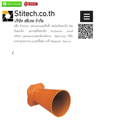
Stitech.co.th
บริษัท สติเทค จำกัด
ผลิต จำหน่าย, ออกแบบและติดตั้ง โคมไฟกันระเบิด โคม
กันระเบิด, อุปกรณ์กันระเบิด Explosion proof
(ATEX)
และระบบประหยัดพลังงาน
คุณภาพสูง ได้รับ
มาตราฐานสากล แบรนด์ชั้นนำ อาทิ Palazzolii, Gewiss