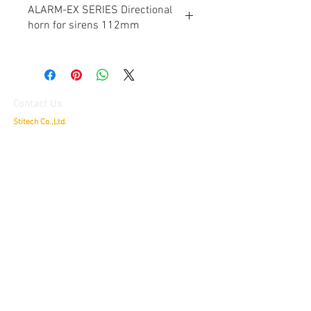
ALARM-EX SERIES Directional
horn for sirens 112mm
Contact Us
Stitech Co.,Ltd.
79/30 Delight @ Scene, Chatuchot Road.,
Ao Ngoen, Sai
Mai,
Bangkok 10220
บริษัท สติเทค จำกัด
ดีไลท์ แอทซีน ถนนจตุโชติ แขวงออเงิน
เขตสายไหม
กรุงเทพมหานคร
79/30
10220
Tel:
084-695-7422
,
Fax:
02-539-4655
Hotline:
084-695-7422
,
080-556-5553
E-mail:
info@stitech.co.th
LINE ID:
@stitech
Customer Service
Contact Us >
/
Shipping >