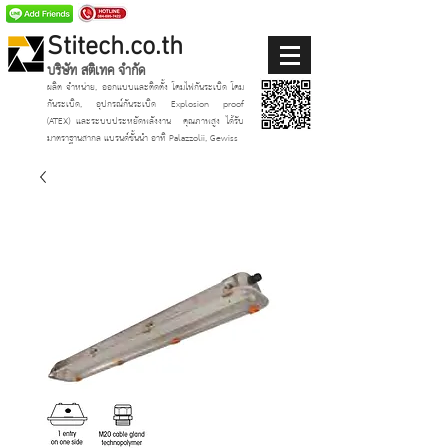
Stitech.co.th
บริษัท สติเทค จำกัด
ผลิต จำหน่าย, ออกแบบและติดตั้ง โคมไฟกันระเบิด โคม
กันระเบิด, อุปกรณ์กันระเบิด Explosion proof
(ATEX)
และระบบประหยัดพลังงาน
คุณภาพสูง ได้รับ
มาตราฐานสากล แบรนด์ชั้นนำ อาทิ Palazzolii, Gewiss