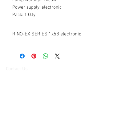
Lamp wattage: 1x58W
Power supply: electronic
Pack: 1 Q.ty
RINO-EX SERIES 1x58 electronic
PRODUCT SPECIFICATIONS
Enclosure material:
Stainless steel AISI304
Contact Us
Diffuser material:
Stitech Co.,Ltd.
Tempered glass
79/30 Delight @ Scene, Chatuchot Road.,
Ao Ngoen, Sai
Mai,
Bangkok 10220
Protection rating:
IP66
บริษัท สติเทค จำกัด
ดีไลท์ แอทซีน ถนนจตุโชติ แขวงออเงิน
เขตสายไหม
กรุงเทพมหานคร
79/30
Insulation class:
10220
I
Tel:
084-695-7422
,
Fax:
02-539-4655
Hotline:
084-695-7422
,
080-556-5553
Operating temperature:
E-mail:
info@stitech.co.th
-20°C ÷ +40°C