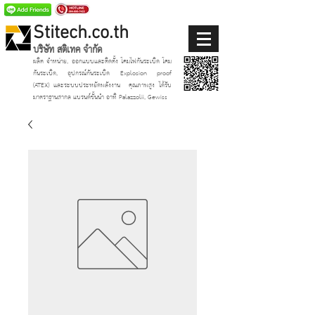
Stitech.co.th
บริษัท สติเทค จำกัด
ผลิต จำหน่าย, ออกแบบและติดตั้ง โคมไฟกันระเบิด โคม
กันระเบิด, อุปกรณ์กันระเบิด Explosion proof
(ATEX)
และระบบประหยัดพลังงาน
คุณภาพสูง ได้รับ
มาตราฐานสากล แบรนด์ชั้นนำ อาทิ Palazzolii, Gewiss