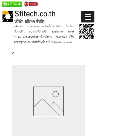
Stitech.co.th
บริษัท สติเทค จำกัด
ผลิต จำหน่าย, ออกแบบและติดตั้ง โคมไฟกันระเบิด โคม
กันระเบิด, อุปกรณ์กันระเบิด Explosion proof
(ATEX)
และระบบประหยัดพลังงาน
คุณภาพสูง ได้รับ
มาตราฐานสากล แบรนด์ชั้นนำ อาทิ Palazzolii, Gewiss