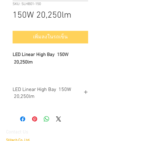
SKU: SLHB01-150
150W 20,250lm
เพิ่มลงในรถเข็น
LED Linear High Bay 150W
20,250lm
LED Linear High Bay 150W
20,250lm
Dimmable:
Non-dimmable and dimmable optional
Input Voltage:
Contact Us
100- 240VAC, 50/60Hz
Stitech Co.,Ltd.