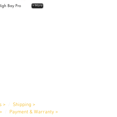
igh Bay Pro
> More
 Service
Us >
/
Shipping >
>
/
Payment & Warranty >