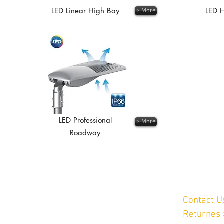
LED Linear High Bay
LED H
> More
LED Professional
> More
Roadway
Customer
Contact 
Sai Mai,
Bangkok 10220
Returnes