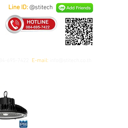
Line ID:
@stitech
84-695-7422
E-mail:
info@stitech.co.th