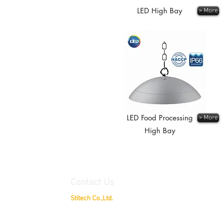
LED High Bay
> More
LED Food Processing
> More
High Bay
Contact Us
Stitech Co.,Ltd.
79/30 Delight @ Scene, Chatuchot Road.,
Ao Ngoen, 